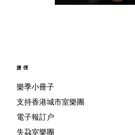
捷徑
樂季小冊子
支持香港城市室樂團
電子報訂户
失蝨室樂團