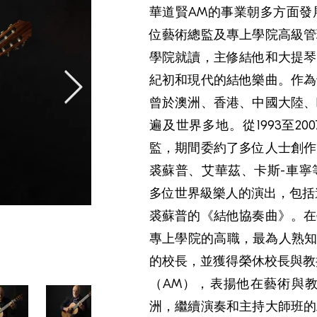
華道賢AM的事業朝多方面發
位藝術總監及專上學院高級管
學院就讀，主修結他和大提琴
紀初和現代的結他樂曲。作為
曾於澳洲、香港、中國大陸、
遍及世界多地。從1993至2
監，期間委約了多位人士創作
裘蘇普、艾華茲、卡斯-車寧
多位世界級樂人的演出，包括
裘蘇普的《結他協奏曲》。在
專上學院的高職，最為人熟知的
的校長，並獲得榮休校長與教
（AM），表揚他在藝術與
洲，繼續演奏和主持大師班的