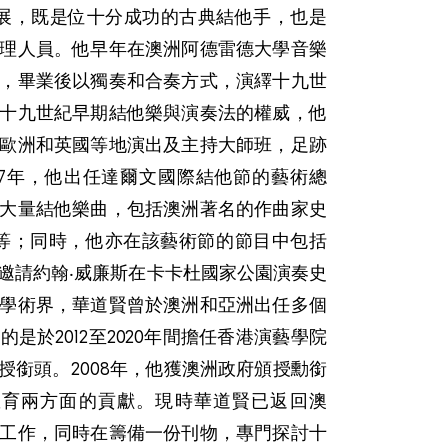
展，既是位十分成功的古典結他手，也是
理人員。他早年在澳洲阿德雷德大學音樂
，畢業後以獨奏和合奏方式，演繹十九世
十九世紀早期結他樂與演奏法的權威，他
歐洲和英國等地演出及主持大師班，足跡
007年，他出任達爾文國際結他節的藝術總
大量結他樂曲，包括澳洲著名的作曲家史
等；同時，他亦在該藝術節的節目中包括
邀請約翰‧威廉斯在卡卡杜國家公園演奏史
學術界，華道賢曾於澳洲和亞洲出任多個
是於2012至2020年間擔任香港演藝學院
授銜頭。2008年，他獲澳洲政府頒授勳銜
教育兩方面的貢獻。現時華道賢已返回澳
工作，同時在籌備一份刊物，專門探討十