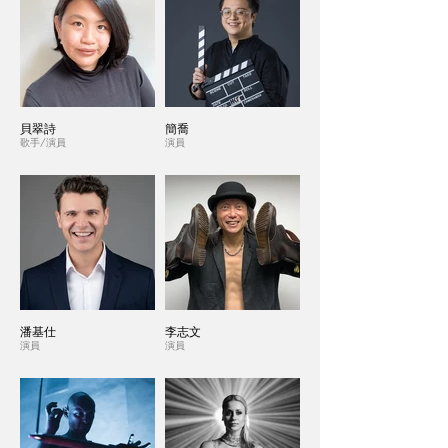
貝翠詩
簡喬
歌手/演員
演員
潘基仕
李志文
演員
演員