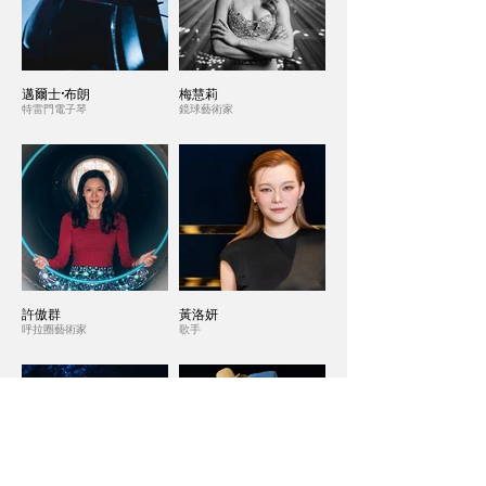
邁爾士·布朗
梅慧莉
特雷門電子琴
鏡球藝術家
許傲群
黃洛妍
呼拉圈藝術家
歌手