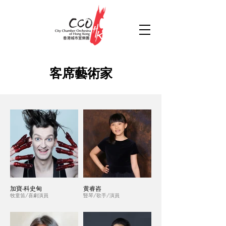
客席藝術家
加寶‧科史甸
黄睿咨
牧童笛/喜劇演員
豎琴/歌手/演員