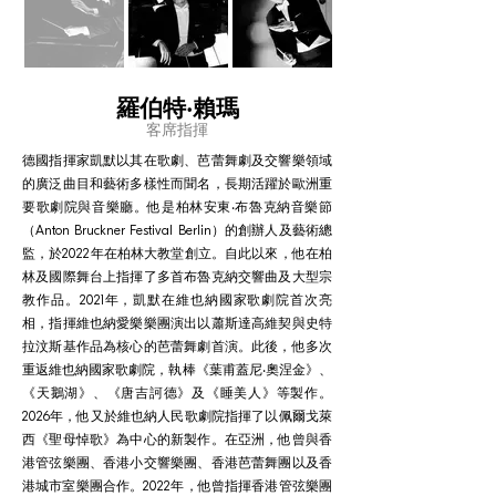
羅伯特‧賴瑪
客席指揮
德國指揮家凱默以其在歌劇、芭蕾舞劇及交響樂領域
的廣泛曲目和藝術多樣性而聞名，長期活躍於歐洲重
要歌劇院與音樂廳。他是柏林安東‧布魯克納音樂節
（Anton Bruckner Festival Berlin）的創辦人及藝術總
監，於2022年在柏林大教堂創立。自此以來，他在柏
林及國際舞台上指揮了多首布魯克納交響曲及大型宗
教作品。2021年，凱默在維也納國家歌劇院首次亮
相，指揮維也納愛樂樂團演出以蕭斯達高維契與史特
拉汶斯基作品為核心的芭蕾舞劇首演。此後，他多次
重返維也納國家歌劇院，執棒《葉甫蓋尼‧奧涅金》、
《天鵝湖》、《唐吉訶德》及《睡美人》等製作。
2026年，他又於維也納人民歌劇院指揮了以佩爾戈萊
西《聖母悼歌》為中心的新製作。在亞洲，他曾與香
港管弦樂團、香港小交響樂團、香港芭蕾舞團以及香
港城市室樂團合作。2022年，他曾指揮香港管弦樂團