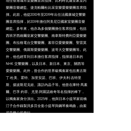
現任香港城市室樂團首席指揮、比利時瓦隆皇家室內
樂團音樂總監、捷克帕爾杜比采室樂愛樂樂團首席指
揮。此前，他從2010年至2019年出任法國康城交響樂
團首席指揮，於2011年擔任阿美尼亞國家室樂團音樂
總監。多年來，他亦為多個樂團擔任客席指揮，包括
西班牙西維爾皇家交響樂團、南韋斯特費利亞愛樂樂
團、布拉格電台交響樂團、索菲亞愛樂樂團、聖雷莫
交響樂團、俄羅斯愛樂樂團、波哥大交響樂團等。此
外，他也經常到日本擔任客席指揮，指揮過日本的
NHK 交響樂團，以及日本、新日本、東京、關西等
愛樂樂團。此外，曾合作的世界級獨奏家包括奧古斯
丁‧杜美、霍特、加里安諾、巴班、伊夫利‧吉特里
斯、揚波斯尼戈娃、諏訪內晶子等。他曾在庫特·馬素
爾、巴孚·約菲、尤里‧阿羅諾維奇等名指揮的棒下，
以獨奏家身分演出。2025年，他與日本小提琴家前橋
汀子合作錄製貝多芬全套小提琴與鋼琴奏鳴曲，由索
尼音樂公司發行。