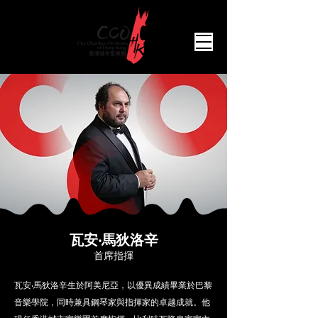
瓦安‧馬狄洛辛
首席指揮
瓦安‧馬狄洛辛生於阿美尼亞，以優異成績畢業於巴黎
音樂學院，同時兼具鋼琴家與指揮家的卓越成就。他