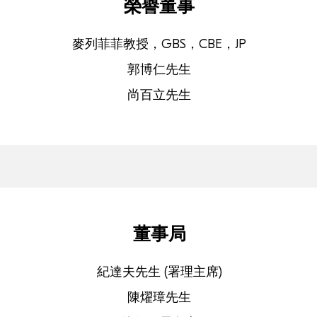
榮譽董事
麥列菲菲教授，GBS，CBE，JP
郭博仁先生
尚百立先生
董事局
紀達夫先生 (署理主席)
陳燿璋先生