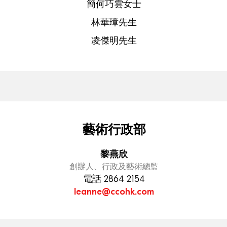
簡何巧雲女士
林華璋先生
凌傑明先生
藝術行政部
黎燕欣
創辦人、行政及藝術總監
電話 2864 2154
leanne@ccohk.com