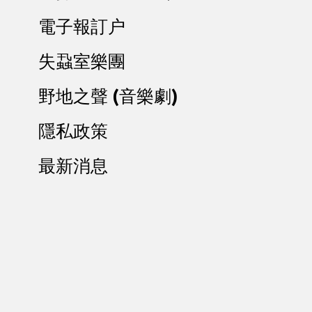
電子報訂户
失蝨室樂團
野地之聲 (音樂劇)
隱私政策
最新消息