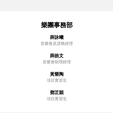
樂團事務部
薛詠曦
音樂會及譜務經理
薛皓文
音樂會助理經理
黃樂陶
項目實習生
鄧芷穎
項目實習生