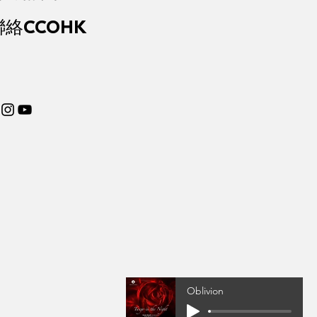
聯絡CCOHK
Oblivion