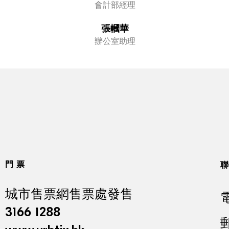
會計部經理
張幗華
辦公室助理
門票
城市售票網售票處發售
3166 1288