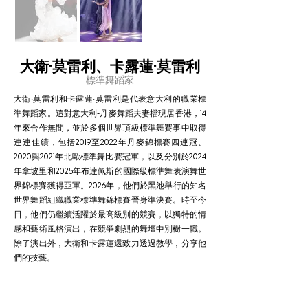
大衛·莫雷利、卡露蓮·莫雷利
標準舞蹈家
大衛‧莫雷利和卡露蓮‧莫雷利是代表意大利的職業標
準舞蹈家。這對意大利-丹麥舞蹈夫妻檔現居香港，14
年來合作無間，並於多個世界頂級標準舞賽事中取得
連連佳績，包括2019至2022年丹麥錦標賽四連冠、
2020與2021年北歐標準舞比賽冠軍，以及分別於2024
年拿坡里和2025年布達佩斯的國際級標準舞表演舞世
界錦標賽獲得亞軍。2026年，他們於黑池舉行的知名
世界舞蹈組織職業標準舞錦標賽晉身準決賽。時至今
日，他們仍繼續活躍於最高級別的競賽，以獨特的情
感和藝術風格演出，在競爭劇烈的舞壇中別樹一幟。
除了演出外，大衛和卡露蓮還致力透過教學，分享他
們的技藝。