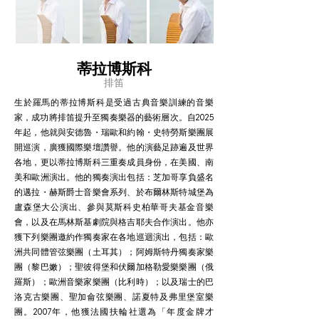
蒂拉博斯科
排笛
生於羅馬的蒂拉博斯科是受過古典音樂訓練的音樂
家，成功將排笛提升至獨奏樂器的藝術層次。自2025
年起，他就與安德魯・瑞歐和約翰・史特勞斯樂團展
開巡演，廣獲國際樂壇讚譽。他的演藝足跡遍及世界
各地，更以蒂拉博斯科三重奏成員身份，在美國、南
美和歐洲演出。他的獨奏演出包括：芝加哥享負盛名
的邁拉・赫斯爵士音樂會系列、於布爾林斯特城堡為
盧森堡大公演出、參與莫斯科史柏華哥夫基金音樂
會，以及在馬林斯基劇院與格吉耶夫合作演出。他亦
獲下列樂團邀約作獨奏家在各地巡迴演出，包括：歐
洲共同體管弦樂團（土耳其）；阿姆斯特丹獨奏家樂
團（黎巴嫩）；聖彼得堡和伏爾加格勒愛樂樂團（俄
羅斯）；歐洲音樂家樂團（比利時）；以及瑞士的巴
洛克古樂團、聖加侖弦樂團、諾夏特及弗里堡室樂
團。2007年，他獲法國扶輪社選為「年度金牌才