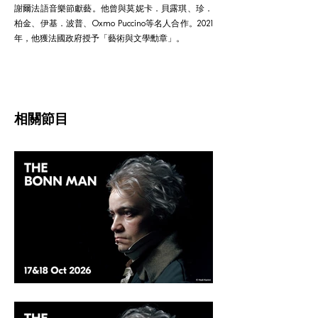
謝爾法語音樂節獻藝。他曾與莫妮卡．貝露琪、珍．
柏金、伊基．波普、Oxmo Puccino等名人合作。2021
年，他獲法國政府授予「藝術與文學勳章」。
相關節目