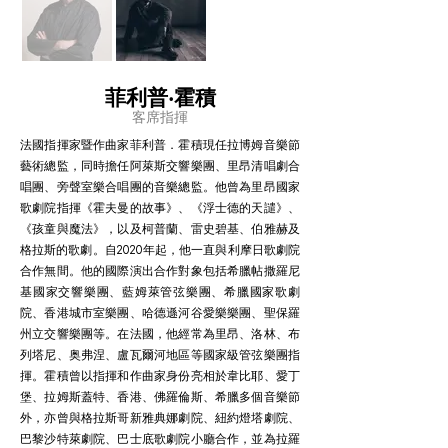
菲利普‧霍積
客席指揮
法國指揮家暨作曲家菲利普．霍積現任拉博姆音樂節
藝術總監，同時擔任阿萊斯交響樂團、里昂清唱劇合
唱團、旁聲室樂合唱團的音樂總監。他曾為里昂國家
歌劇院指揮《霍夫曼的故事》、《浮士德的天譴》、
《孩童與魔法》，以及柯普蘭、雷史碧基、伯雅赫及
格拉斯的歌劇。自2020年起，他一直與利摩日歌劇院
合作無間。他的國際演出合作對象包括希臘帖撒羅尼
基國家交響樂團、藍姆萊管弦樂團、希臘國家歌劇
院、香港城市室樂團、哈德遜河谷愛樂樂團、聖保羅
州立交響樂團等。在法國，他經常為里昂、洛林、布
列塔尼、奥弗涅、盧瓦爾河地區等國家級管弦樂團指
揮。霍積曾以指揮和作曲家身份亮相於韋比耶、愛丁
堡、拉姆斯蓋特、香港、佛羅倫斯、希臘多個音樂節
外，亦曾與格拉斯哥新雅典娜劇院、紐約燈塔劇院、
巴黎沙特萊劇院、巴士底歌劇院小廳合作，並為拉羅