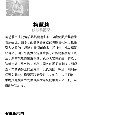
梅慧莉
鏡球藝術家
梅慧莉出生於傳統馬戲藝術世家，13歲便開始其職業
表演生涯。如今，她是享譽國際的馬戲藝術家，也是
引人入勝的「鏡球」表演創作者。2014年，她以精湛
軟骨功、倒立平衡力及流麗舞姿，在旋轉的鏡球上表
演，為當代馬戲帶來革新。她令人驚嘆的藝術造詣，
讓她走遍世界各地，從舉世聞名的悉尼歌劇院，到理
查・布蘭森爵士的尼克島，以及英國、歐洲、澳洲多
個著名舞台。梅慧莉現居於香港，她在「太空幻遊」
中將其無視重力的優雅與世界級的華麗風采，提升至
嶄新宇宙維度。
相關節目