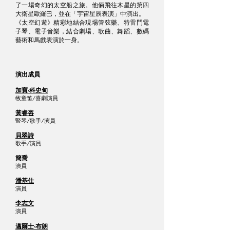
了一場奇幻的太空船之旅。他倆飛往木星的第四
大衛星歐羅巴，並在「宇宙星辰表演」中演出。
《太空幻遊》精彩地結合現場管弦樂、特雷門電
子琴、電子音樂，結合劇場、歌曲、舞蹈、數碼
藝術和馬戲表演於一身。
演出成員
加寶‧科史甸
牧童笛/喜劇演員
黃
睿咨
豎琴/歌手/演員
貝翠詩
歌手/演員
簡喬
演員
潘基仕
演員
李志文
演員
邁爾士‧布朗