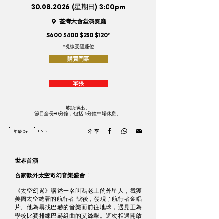
30.08.2026
(星期日) 3:00pm
荃灣大會堂演奏廳
$600 $400 $250 $120*
*視線受阻座位
購買門票
單張
英語演出。
節目全長80分鐘，包括15分鐘中場休息。
ENG
分享
年齡 3+
世界首演
合家歡外太空奇幻音樂盛會！
《太空幻遊》講述一名叫馮老土的外星人，截獲
美國太空總署的航行者1號後，發現了航行者金唱
片。他為尋找巴赫的音樂而前往地球，遇見正為
學校比賽排練巴赫組曲的艾絲翠。這次相遇開啟