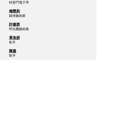
特雷門電子琴
梅慧莉
鏡球藝術家
許傲群
呼拉圈藝術家
黃洛妍
歌手
陳嘉
歌手
堀野一穂
機械/動畫舞舞者
安
四臂雜耍