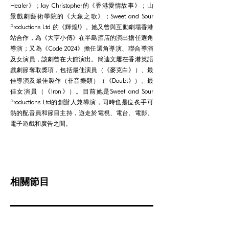
Healer》；Jay Christopher的《香港愛情故事》；山
景戲劇藝術學院的《大象之歌》；Sweet and Sour
Productions Ltd 的《輝煌!》。她又曾與互動劇場香港
站合作，為《大亨小傳》在半島酒店的演出擔任選角
導演；又為《Code 2024》擔任選角導演、聯合導演
及女演員，該劇曾在大館演出。簡迪文屢在香港英語
戲劇節奪取獎項，包括最佳演員（《麥克白》）、最
佳導演及最佳製作（非音樂類）（《Doubt》）、最
佳女演員（《Iron》）。目前她是Sweet and Sour
Productions Ltd的創辦人兼導演，同時也是位炙手可
熱的配音員和節目主持，遊走於電視、電台、電影、
電子遊戲和廣告之間。
相關節目