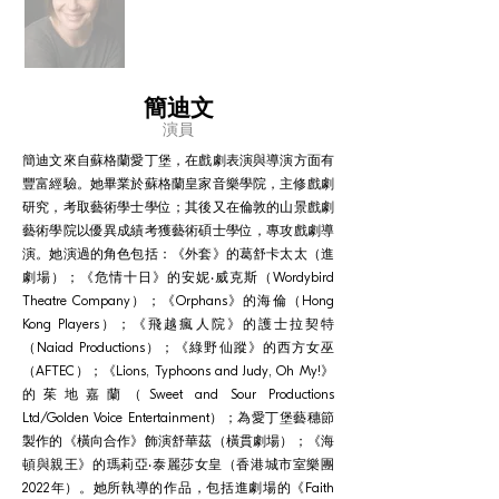
簡迪文
演員
簡迪文來自蘇格蘭愛丁堡，在戲劇表演與導演方面有
豐富經驗。她畢業於蘇格蘭皇家音樂學院，主修戲劇
研究，考取藝術學士學位；其後又在倫敦的山景戲劇
藝術學院以優異成績考獲藝術碩士學位，專攻戲劇導
演。她演過的角色包括：《外套》的葛舒卡太太（進
劇場）；《危情十日》的安妮‧威克斯（Wordybird
Theatre Company）；《Orphans》的海倫（Hong
Kong Players）；《飛越瘋人院》的護士拉契特
（Naiad Productions）；《綠野仙蹤》的西方女巫
（AFTEC）；《Lions, Typhoons and Judy, Oh My!》
的茱地嘉蘭（Sweet and Sour Productions
Ltd/Golden Voice Entertainment）；為愛丁堡藝穗節
製作的《橫向合作》飾演舒華茲（橫貫劇場）；《海
頓與親王》的瑪莉亞‧泰麗莎女皇（香港城市室樂團
2022年）。她所執導的作品，包括進劇場的《Faith