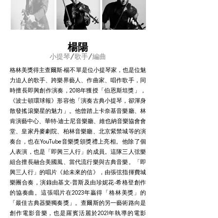
楊陽
小提琴/歌手/編曲
格林美獎得主查爾斯‧楊不單是位小提琴家，也是位魅
力迫人的歌手、跨樂界藝人、作曲家、唱作歌手，同
時擅長即興創作演奏，2018年獲授「伯恩斯坦獎」，
《波士頓環球報》形容他「演奏古典小提琴，卻渾身
散發搖滾樂星的魅力」。他曾踏上卡奈基音樂廳、林
肯演藝中心、華特‧迪士尼音樂廳、維也納音樂協會會
堂、皇家丹麥劇院、柏林音樂廳、北京紫禁城等的演
奏台，也在YouTube音樂獎頒獎禮上亮相。他除了個
人表演，也是「即興三人行」的成員。這隊三人弦樂
組合擅長融合美國風、當代流行樂與古典音樂。「即
興三人行」的唱片《給未來的信》，由張弦指揮費城
樂團合奏，演錄由基文‧普斯及由珍妮花‧希格登創作
的協奏曲。這張唱片在2023年贏得「格林美獎」的
「最佳古典器樂獨奏獎」。查爾斯的另一藝術路向是
創作電影音樂，也是羅賓活麗於2021年執導的電影