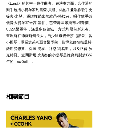
《Land》的其中一位作曲者。在演奏方面，合作過的
樂手包括小提琴家約書亞‧貝爾、結他手兼唱作歌手史
提夫‧米勒、踢躂舞蹈家薩維昂‧格拉弗、唱作歌手兼
低音大提琴家米高‧塞伯、芭蕾舞星米斯蒂‧柯普蘭、
CDZA樂團等，涵蓋多個領域，方式均屬前所未有。
查理斯在德薩斯州長大，自少隨母親朱莎（譯音）習
小提琴，畢業於茱莉亞音樂學院，指導老師包括蓋特‧
薩斯曼修斯、保羅‧簡泰、拜恩‧劉易斯，以及格倫‧狄
克特羅。查爾斯用以演奏的小提琴是維堯姆製於1852
年的「ex-Soil」。
相關節目