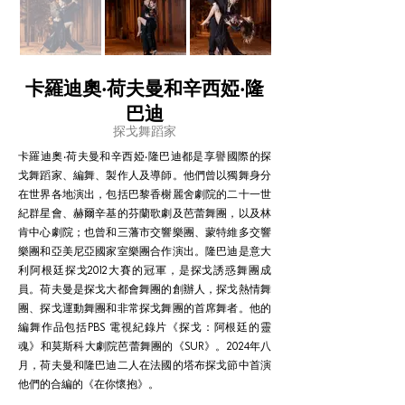
卡羅迪奧‧荷夫曼和辛西婭‧隆
巴迪
探戈舞蹈家
卡羅迪奧‧荷夫曼和辛西婭‧隆巴迪都是享譽國際的探
戈舞蹈家、編舞、製作人及導師。他們曾以獨舞身分
在世界各地演出，包括巴黎香榭麗舍劇院的二十一世
紀群星會、赫爾辛基的芬蘭歌劇及芭蕾舞團，以及林
肯中心劇院；也曾和三藩市交響樂團、蒙特維多交響
樂團和亞美尼亞國家室樂團合作演出。隆巴迪是意大
利阿根廷探戈2012大賽的冠軍，是探戈誘惑舞團成
員。荷夫曼是探戈大都會舞團的創辦人，探戈熱情舞
團、探戈運動舞團和非常探戈舞團的首席舞者。他的
編舞作品包括PBS 電視紀錄片《探戈：阿根廷的靈
魂》和莫斯科大劇院芭蕾舞團的《SUR》。2024年八
月，荷夫曼和隆巴迪二人在法國的塔布探戈節中首演
他們的合編的《在你懷抱》。