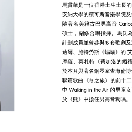
馬貫華是一位香港土生土長的
安納大學的積可斯音樂學院及
隨著名美籍古巴男高音 Carlo
碩士，副修合唱指揮。馬氏為香
計劃成員並曾參與多套歌劇及
迪爾、施特勞斯《蝙蝠》的 
摩羅、莫札特《費加洛的婚禮
於本月與著名鋼琴家查海倫博
聯篇歌曲《冬之旅》的前十二
中 Walking in the A
於《熊》中擔任男高音獨唱。