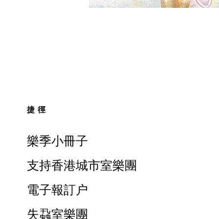
捷徑
樂季小冊子
支持香港城市室樂團
電子報訂户
失蝨室樂團