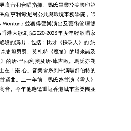
男高音和合唱指揮。馬氏畢業於美國印第
保羅·亨利·歐尼爾公共與環境事務學院，師
s Montané 並獲得聲樂演出及藝術管理雙
港大歌劇院2020-2023年度年輕歌唱家
選段的演出，包括：比才《採珠人》的 納
艾森史坦男爵、莫札特《魔笛》的塔米諾及
》的唐‧巴西利奧及唐‧庫吉歐。馬氏亦剛
士在「樂‧心」音樂會系列中演唱舒伯特的
首選曲。二十年前，馬氏為首演《雪人》
ir 的男童女高音。今年他應邀重返香港城市室樂團並