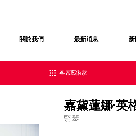
關於我們
最新消息
新
客席藝術家
嘉黛蓮娜·英
豎琴