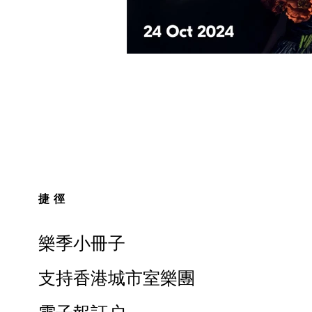
捷徑
樂季小冊子
支持香港城市室樂團