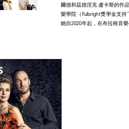
爾德和茲德涅克‧盧卡斯的作
樂學院（Fulbright獎學
她自2020年起，在布拉格音