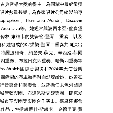
格古典音樂大獎的得主，為同輩中最經常獲
唱片數量甚豐，為多家唱片公司錄製的專
on、Harmonia Mundi、Discover
apan 和 Arco Diva等。她經常與波西米亞-盧森堡
偉林‧維維卡的雙簧管-豎琴二重奏，以及
日科娃組成的K2聲樂-豎琴二重奏共同演出
特羅波維奇、約瑟夫‧蘇克、辛西婭‧菲爾
帕四重奏、布拉日克四重奏、哈斯四重奏等
 Musicis國際音樂獎和2024年天使音樂
ů合唱團錄製的布里頓專輯而頒發給她。她曾在
行音樂會和獨奏會，並曾擔任以色列國際
城管弦樂團、布達佩斯交響樂團、捷克愛
城市室樂團等樂團合作演出。嘉黛蓮娜曾
作品，包括盧博什‧斯盧卡、金德里克‧費