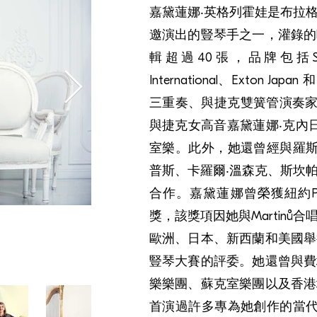
嘉黛蓮娜‧英格列霍娃是布拉
邀演出的豎琴手之一，灌錄的
輯超過40張，品牌包括Supraph
International、Exton J
三重奏、與捷克雙簧管演奏家
與捷克女高音嘉黛蓮娜‧克內
室樂。此外，她還曾經與羅斯
普斯、卡羅爾‧溫森克、斯坎
合作。嘉黛蓮娜曾榮獲紐約Pro
獎，該獎項因她與Martin
歐洲、日本、新西蘭和美國舉
豎琴大賽的評委。她還曾與費
樂樂團、蘇克室樂團以及香港
首演過許多專為她創作的當代