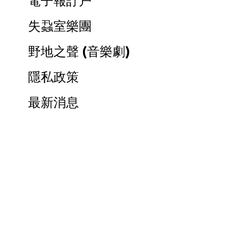
電子報訂户
失蝨室樂團
野地之聲 (音樂劇)
隱私政策
最新消息