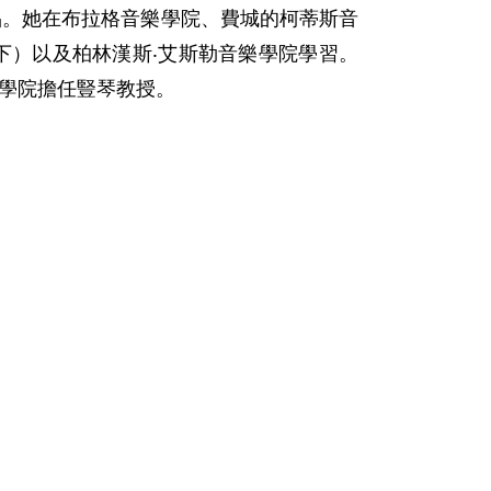
品。她在布拉格音樂學院、費城的柯蒂斯音
金支持下）以及柏林漢斯‧艾斯勒音樂學院學習。
樂學院擔任豎琴教授。