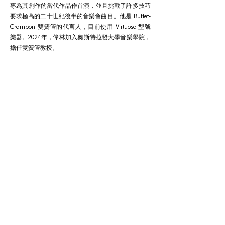
專為其創作的當代作品作首演，並且挑戰了許多技巧
要求極高的二十世紀後半的音樂會曲目。他是 Buffet-
Crampon 雙簧管的代言人，目前使用 Virtuose 型號
樂器。2024年，偉林加入奧斯特拉發大學音樂學院，
擔任雙簧管教授。
相關節目