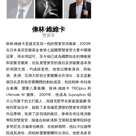
偉林·維維卡
雙簧管
偉林‧維維卡是捷克首屈一指的雙簧管演奏家，2003年
在日本索尼音樂基金會第七屆國際雙簧管大賽中榮獲
冠軍，得全球認可。至今他已成為國際知名的獨奏家
和室樂音樂家，在拓展雙簧管的曲目及突破樂器本身
的局限方面，均成績斐然。他曾以獨奏身份，與歐
洲、美洲、亞洲大部份主要樂團合作演出，並且是數
個頂尖及前衛音樂團體的創始成員，包括柏林-布拉格
合奏團、愛樂八重奏團、偉林‧維維卡 TRIOplus 和
Ultimate W 樂隊。 2009年，他成為 Supraphon 唱
片公司旗下的主打藝人，與捷克豎琴名家嘉黛蓮娜•英
格列霍娃合作，錄製了多張備受讚譽的雙簧管與豎琴
作品專輯，拓展了該領域的曲目。偉林在布拉格演藝
學院習雙簧管，隨後在柏林漢斯‧艾斯勒音樂學院師從
多明尼克‧沃倫韋伯教授。在柏林期間，他以卡拉揚學
院成員身份，與柏林愛樂樂團同台演出。他曾為多首