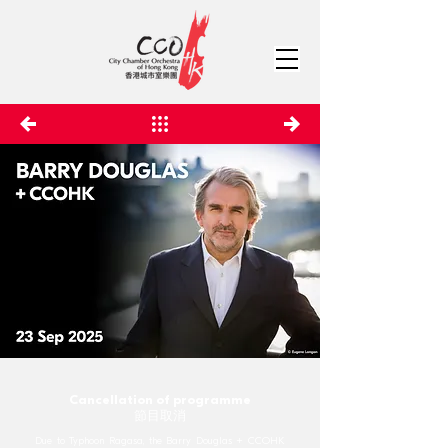
Cancellation of programme
節目取消
Due to Typhoon Ragasa, the Barry Douglas + CCOHK