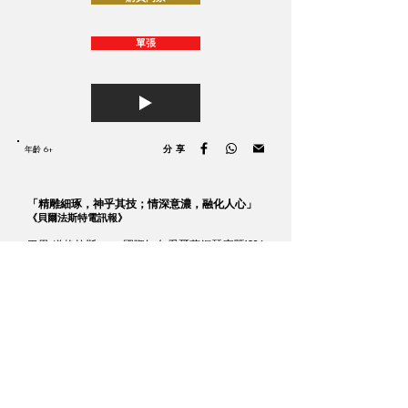
單張
分享
年齡 6+
「精雕細琢，神乎其技；情深意濃，融化人心」
《貝爾法斯特電訊報》
巴里·道格拉斯——國際知名愛爾蘭鋼琴家暨1986
年國際柴可夫斯基鋼琴大賽金獎得主——將在瓦
安·馬狄洛辛的指揮下，演奏貝多芬鋼琴協奏曲中
的帝皇傑作。
貝多芬
第五鋼琴協奏曲，作品73號
蘇利文