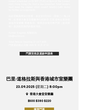
concert scheduled on 23 SEP (TUE) at 8pm at the Concert
Hall, Hong Kong City Hall is now cancelled. Ticket holders
must keep the original intact concert ticket(s) (with stubs)
for further arrangements.
由於受颱風樺加沙影響，原定於9月23日（星期二）晚上8
時，在香港大會堂音樂廳舉行的節目 巴里·道格拉斯與香
港城市室樂團 將會取消。觀眾請保留完整門票（連同票
根）及請留意我們的最新消息。
Further Enquiries 有關咨詢:
info@ccohk.com
Ticket Refund Deadline: 27 OCT 2025
門票退款截止日期: 2025 年 10 月 27 日
門票安排及退款申請表
巴里‧道格拉斯與香港城市室樂團
23.09.2025
(星期二) 8:00pm
香港大會堂音樂廳
$500 $380 $220
購買門票