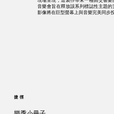
現場呈現，這製作帶來一種由交響樂
音樂會旨在釋放該系列標誌性主題的
影像將在巨型螢幕上與音樂完美同步
捷徑
樂季小冊子