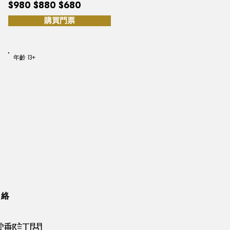
$980 $880 $680
購買門票
年齡 13+
聯絡
電郵訂閲