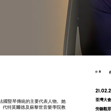
分享
21.02
荃灣大
是法國豎琴傳統的主要代表人物。她
、代特莫爾德及蘇黎世音樂學院教
旁聽觀眾 