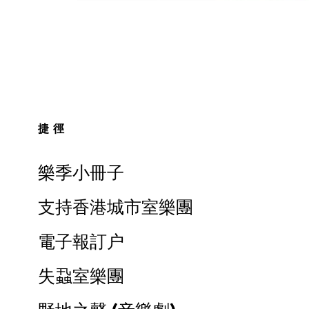
捷徑
樂季小冊子
支持香港城市室樂團
電子報訂户
失蝨室樂團