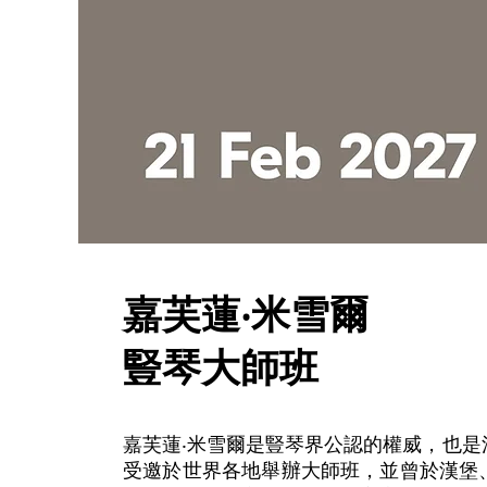
嘉芙蓮‧米雪爾
豎琴大師班
嘉芙蓮‧米雪爾是豎琴界公認的權威，也
受邀於世界各地舉辦大師班，並曾於漢堡