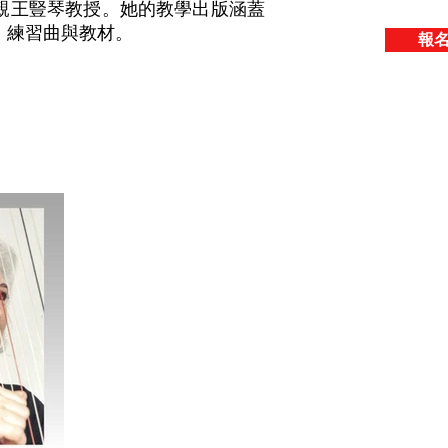
親王豎琴教授。她的教學出版涵蓋
、練習曲與教材。
報