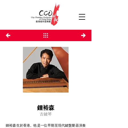
鍾裕森
古鍵琴
鍾裕森生於香港。他是一位早期至現代鍵盤樂器演奏