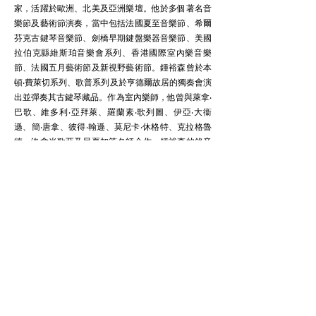
家，活躍於歐洲、北美及亞洲樂壇。他於多個著名音
樂節及藝術節演奏，當中包括法國夏至音樂節、希爾
芬克古鍵琴音樂節、劍橋早期鍵盤樂器音樂節、美國
拉伯克縣維斯珀音樂會系列、香港國際室內樂音樂
節、法國五月藝術節及新視野藝術節。鍾裕森曾於本
頓‧費萊切系列、歌普系列及於亨德爾故居的獨奏會演
出並彈奏其古鍵琴藏品。作為室內樂師，他曾與萊拿‧
巴歌、維多利‧亞拜萊、羅蘭素‧歌列圖、伊亞‧大衞
遜、簡‧唐拿、彼得‧翰遜、莫尼卡‧休格特、克拉格魯
德、洛拿米歌亞及貝夏加等名師合作。鍾裕森的錄音
種類包括法國大鍵琴作品、巴赫及同期作曲家的鍵盤
幻想曲。鍾裕森於1999年起加入香港城市室樂團，為
創團成員。他現於香港浸會大學擔任音樂系教授。
© 香港城市室樂團有限公司 版權所有