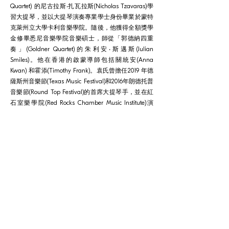
Quartet) 的尼古拉斯‧扎瓦拉斯(Nicholas Tzavaras)學
習大提琴，並以大提琴演奏專業學士身份畢業於蒙特
克萊州立大學卡利音樂學院。隨後，他獲得全額獎學
金修畢悉尼音樂學院音樂碩士，師從「郭德納四重
奏」(Goldner Quartet)的朱利安‧斯邁斯(Julian
Smiles)。他在香港的啟蒙導師包括關統安(Anna
Kwan) 和霍添(Timothy Frank)。袁氏曾擔任2019 年德
薩斯州音樂節(Texas Music Festival)和2016年朗德托普
音樂節(Round Top Festival)的首席大提琴手，並在紅
石室樂學院(Red Rocks Chamber Music Institute)演
出。他分別在 2014年、2015年和2022年的甘拉雅妮‧瓦
塔娜公主國際合奏比賽中獲得第一名。他亦曾與澳洲
歌劇團管弦樂團合作演出。袁氏於2024年獲任命為香
港城市室內樂團的首席大提琴手。
© 香港城市室樂團有限公司 版權所有