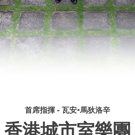
首席指揮 - 瓦安•馬狄洛辛
香港城市室樂團