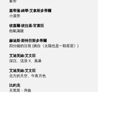
窗旁
嘉蒂蓮‧綺華‧艾拿斯多蒂爾
小溪旁
彼嘉爾‧彼拉基‧官素臣
怨氣滿腹
赫迪斯‧斯特芬斯多蒂爾
四分鐘的注視 (摘自《太陽也是一顆星星》)
艾迪芙絲‧艾文臣
深沉、流浪 II、風暴
艾迪芙絲‧艾文臣
北方的天空、午夜月色
比約克
天黑黑 - 序曲
李希冬
大提琴
李愛麗