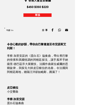
香港大會堂音樂廳
$450 $350 $220
單張
分享
年齡 6+
令你心動的妙韻，帶你由巴黎遨遊至布宜諾斯艾
利斯！
李察‧加里安諾的《蛋白石》協奏曲，帶出舊巴黎
的情懷和異國情調的阿根廷探戈，讓手風琴手納
薩里‧德巴茲淳大展樂技。法國作曲家拉威爾的思
鄉旋律，與探戈大師皮亞梭拉的名曲，令法國與
阿根廷兩地，雖隔汪洋卻如毗鄰，圓滿了！
皮亞梭拉
小交響曲
李察‧加里安諾
蛋白石協奏曲