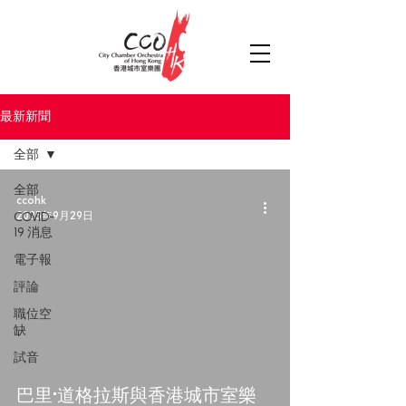
最新新聞
全部
全部
ccohk
COVID-
2025年9月29日
19 消息
電子報
評論
職位空
缺
試音
巴里·道格拉斯與香港城市室樂