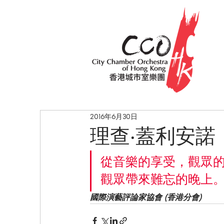
2016年6月30日
理查‧蓋利安諾
從音樂的享受，觀眾的熱
觀眾帶來難忘的晚上
國際演藝評論家協會 (香港分會)