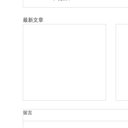
最新文章
失
查理‧席姆
留言
C
第四樂章的演繹頗佳，從觀眾的反