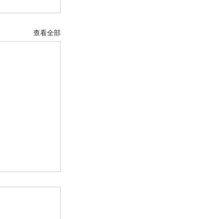
查看全部
韻奇葩」– 張永宙
分，是一次出色